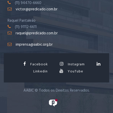
(11) 94470-6660
victor@predicado.com.br
Raquel Pantaleão
(11) 91112-6611
raquel@predicado.com.br
imprensa@aabic.org.br
Facebook
Instagram
Linkedin
YouTube
AABIC © Todos os Direitos Reservados.