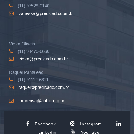
(11) 97529-0140
vanessa@predicado.com.br
Victor Oliveira
(11) 94470-6660
victor@predicado.com.br
Raquel Pantaleão
(11) 91112-6611
raquel@predicado.com.br
imprensa@aabic.org.br
Facebook
Instagram
Linkedin
YouTube