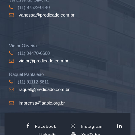
(11) 97529-0140
vanessa@predicado.com.br
Victor Oliveira
(11) 94470-6660
victor@predicado.com.br
Raquel Pantaleão
(11) 91112-6611
raquel@predicado.com.br
imprensa@aabic.org.br
Facebook
Instagram
Linkedin
YouTube