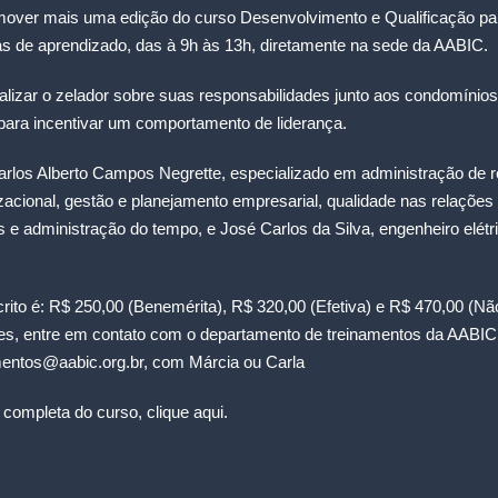
mover mais uma edição do curso Desenvolvimento e Qualificação par
as de aprendizado, das à 9h às 13h, diretamente na sede da AABIC.
ualizar o zelador sobre suas responsabilidades junto aos condomínios
para incentivar um comportamento de liderança.
Carlos Alberto Campos Negrette, especializado em administração de
cional, gestão e planejamento empresarial, qualidade nas relações 
s e administração do tempo, e José Carlos da Silva, engenheiro elétri
crito é: R$ 250,00 (Benemérita), R$ 320,00 (Efetiva) e R$ 470,00 (N
es, entre em contato com o departamento de treinamentos da AABIC, 
mentos@aabic.org.br
, com Márcia ou Carla
 completa do curso,
clique aqui
.