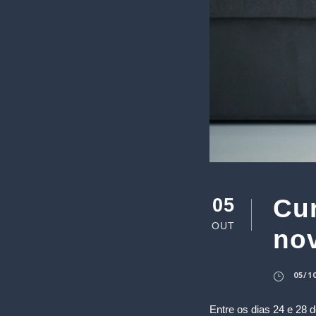
Cur
05
OUT
nov
05/1
Entre os dias 24 e 28