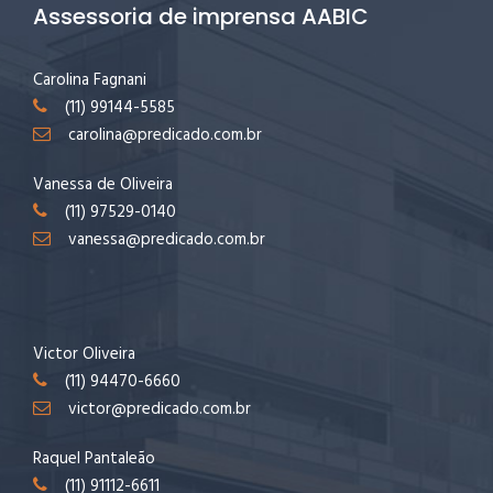
Assessoria de imprensa AABIC
Carolina Fagnani
(11) 99144-5585
carolina@predicado.com.br
Vanessa de Oliveira
(11) 97529-0140
vanessa@predicado.com.br
Victor Oliveira
(11) 94470-6660
victor@predicado.com.br
Raquel Pantaleão
(11) 91112-6611